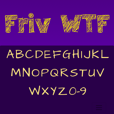
A
B
C
D
E
F
G
H
I
J
K
L
M
N
O
P
Q
R
S
T
U
V
W
X
Y
Z
0-9