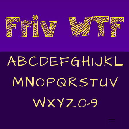
A
B
C
D
E
F
G
H
I
J
K
L
M
N
O
P
Q
R
S
T
U
V
W
X
Y
Z
0-9