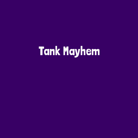
Tank Mayhem