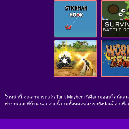
ในหน้านี้ คุณสามารถเล่น Tank Mayhem นี่คือเกมออนไลน์แสนส
ทำงานและที่บ้าน นอกจากนี้ เกมทั้งหมดของเรายังปลดล็อกเพื่อ