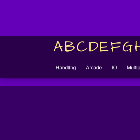
A
B
C
D
E
F
G
Handling
Arcade
IO
Multi