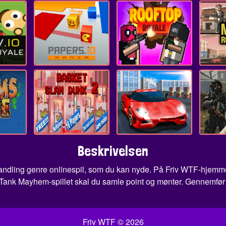
Beskrivelsen
dling genre onlinespil, som du kan nyde. På Friv WTF-hjemmesid
 I Tank Mayhem-spillet skal du samle point og mønter. Gennemfør a
Friv WTF © 2026