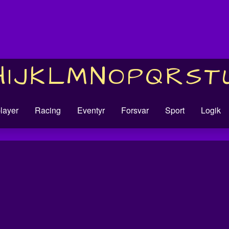
H
I
J
K
L
M
N
O
P
Q
R
S
T
player
Racing
Eventyr
Forsvar
Sport
Logik