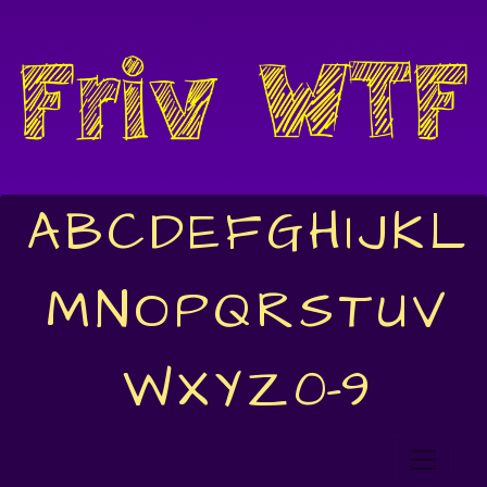
A
B
C
D
E
F
G
H
I
J
K
L
M
N
O
P
Q
R
S
T
U
V
W
X
Y
Z
0-9