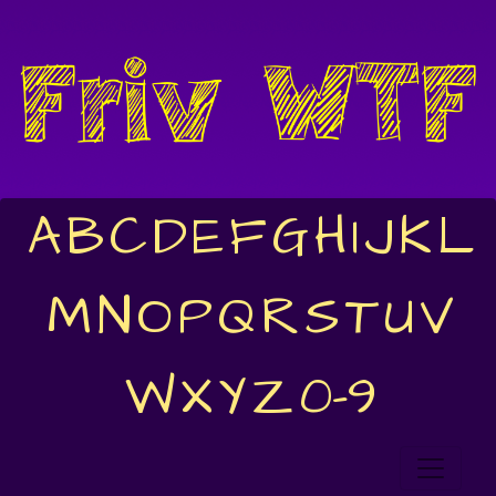
A
B
C
D
E
F
G
H
I
J
K
L
M
N
O
P
Q
R
S
T
U
V
W
X
Y
Z
0-9