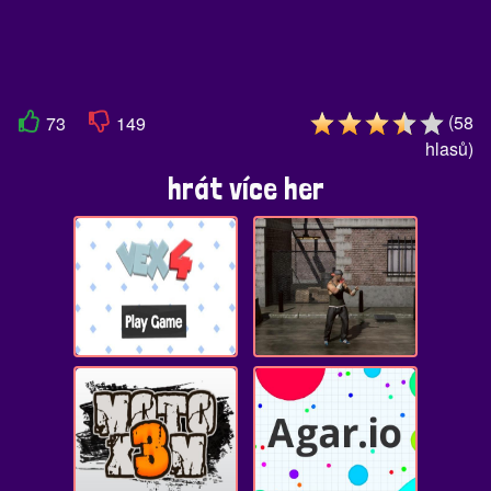
(
58
73
149
hlasů
)
hrát více her