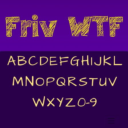
A
B
C
D
E
F
G
H
I
J
K
L
M
N
O
P
Q
R
S
T
U
V
W
X
Y
Z
0-9