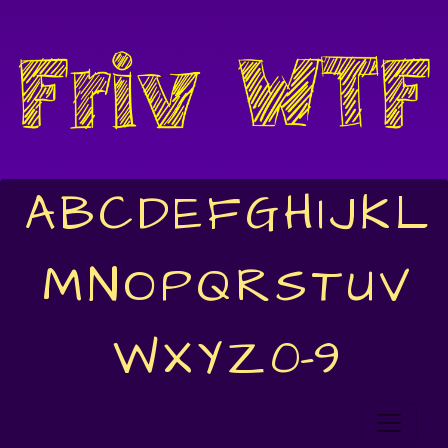
A
B
C
D
E
F
G
H
I
J
K
L
M
N
O
P
Q
R
S
T
U
V
W
X
Y
Z
0-9