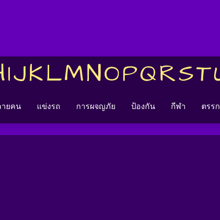
H
I
J
K
L
M
N
O
P
Q
R
S
T
หลายคน
แข่งรถ
การผจญภัย
ป้องกัน
กีฬา
ตรรก