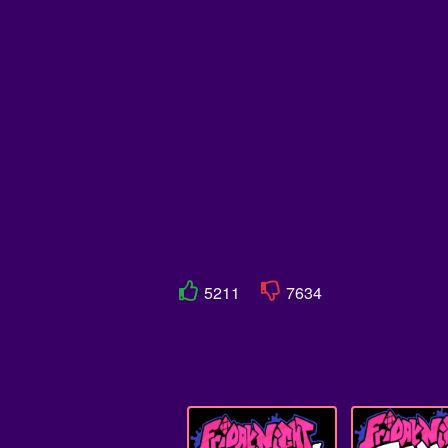
5211
7634