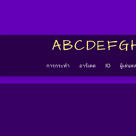
A
B
C
D
E
F
G
การกระทำ
อาร์เคด
IO
ผู้เล่น