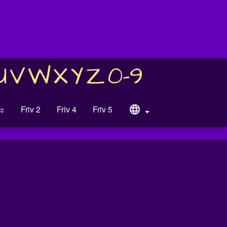
U
V
W
X
Y
Z
0-9
ะ
Friv 2
Friv 4
Friv 5
language