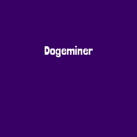
Dogeminer