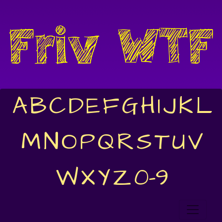
A
B
C
D
E
F
G
H
I
J
K
L
M
N
O
P
Q
R
S
T
U
V
W
X
Y
Z
0-9