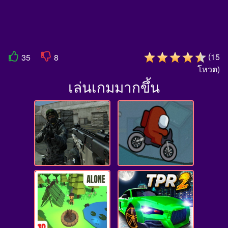
(
15
35
8
โหวต
)
เล่นเกมมากขึ้น