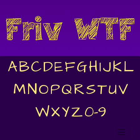
A
B
C
D
E
F
G
H
I
J
K
L
M
N
O
P
Q
R
S
T
U
V
W
X
Y
Z
0-9