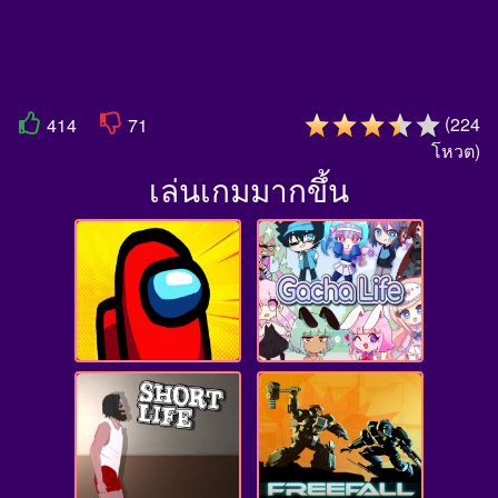
(
224
414
71
โหวต
)
เล่นเกมมากขึ้น