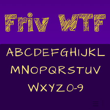
A
B
C
D
E
F
G
H
I
J
K
L
M
N
O
P
Q
R
S
T
U
V
W
X
Y
Z
0-9