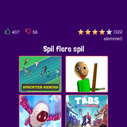
(
322
407
56
stemmer
)
Spil flere spil