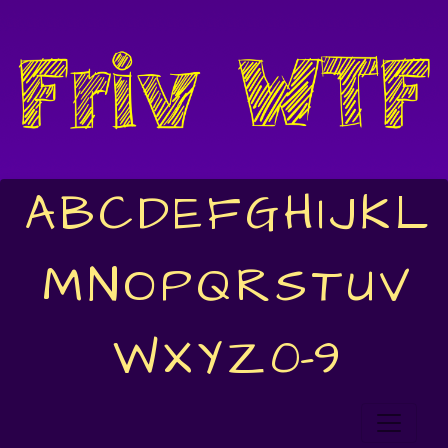
A
B
C
D
E
F
G
H
I
J
K
L
M
N
O
P
Q
R
S
T
U
V
W
X
Y
Z
0-9