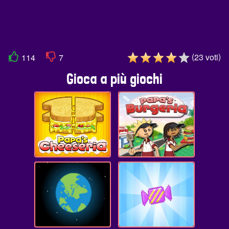
(
)
23
voti
114
7
Gioca a più giochi