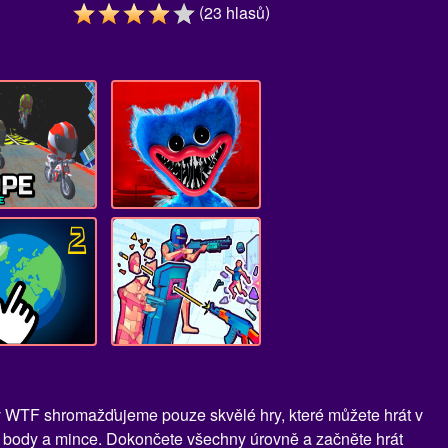
(
)
23
hlasů
riv WTF shromažďujeme pouze skvělé hry, které můžete hrát v
at body a mince. Dokončete všechny úrovně a začněte hrát