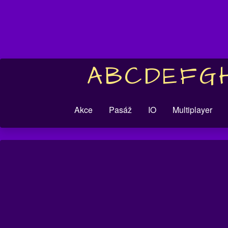
A
B
C
D
E
F
G
Akce
Pasáž
IO
Multiplayer