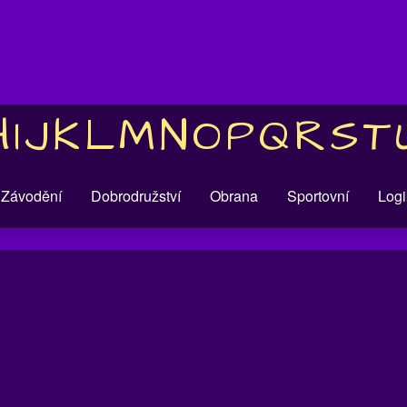
H
I
J
K
L
M
N
O
P
Q
R
S
T
Závodění
Dobrodružství
Obrana
Sportovní
Logi