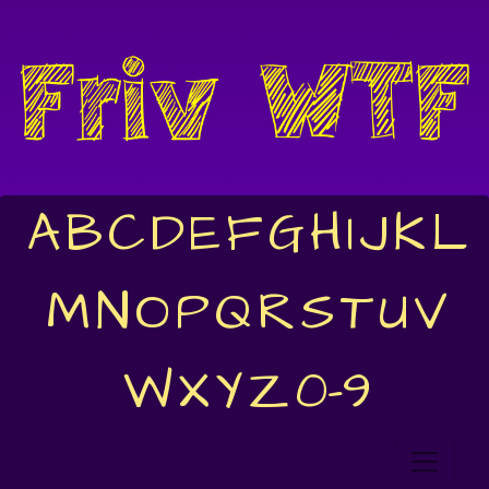
A
B
C
D
E
F
G
H
I
J
K
L
M
N
O
P
Q
R
S
T
U
V
W
X
Y
Z
0-9