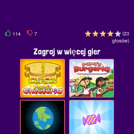
(
23
114
7
głosów
)
Zagraj w więcej gier