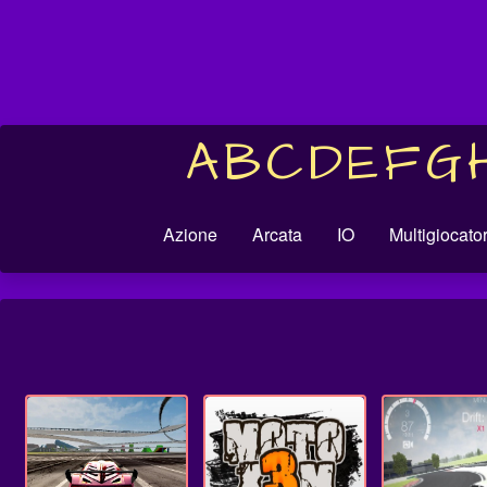
A
B
C
D
E
F
G
Azione
Arcata
IO
Multigiocato