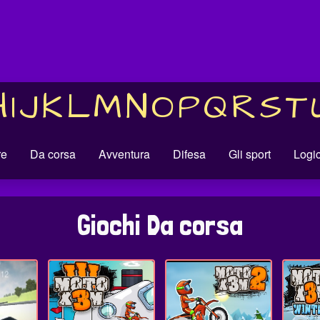
H
I
J
K
L
M
N
O
P
Q
R
S
T
re
Da corsa
Avventura
Difesa
Gli sport
Logi
Giochi Da corsa