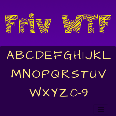
A
B
C
D
E
F
G
H
I
J
K
L
M
N
O
P
Q
R
S
T
U
V
W
X
Y
Z
0-9