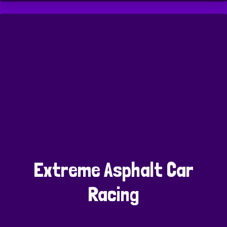
Extreme Asphalt Car
Racing