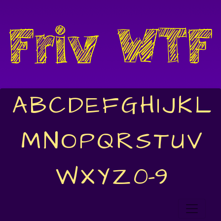
A
B
C
D
E
F
G
H
I
J
K
L
M
N
O
P
Q
R
S
T
U
V
W
X
Y
Z
0-9