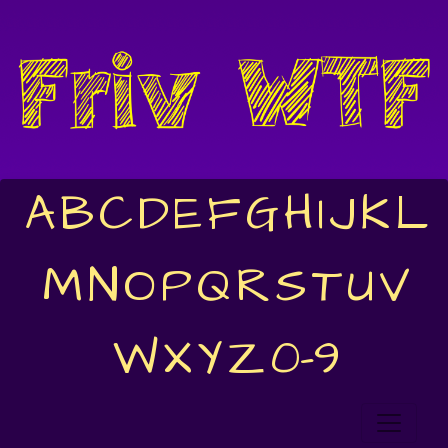
A
B
C
D
E
F
G
H
I
J
K
L
M
N
O
P
Q
R
S
T
U
V
W
X
Y
Z
0-9