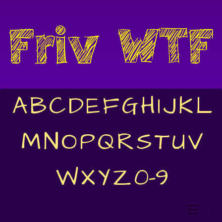
A
B
C
D
E
F
G
H
I
J
K
L
M
N
O
P
Q
R
S
T
U
V
W
X
Y
Z
0-9