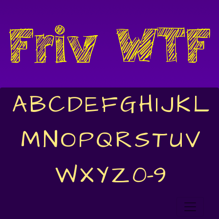
A
B
C
D
E
F
G
H
I
J
K
L
M
N
O
P
Q
R
S
T
U
V
W
X
Y
Z
0-9