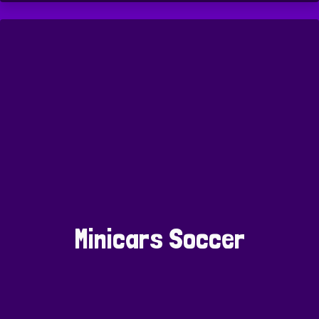
Minicars Soccer