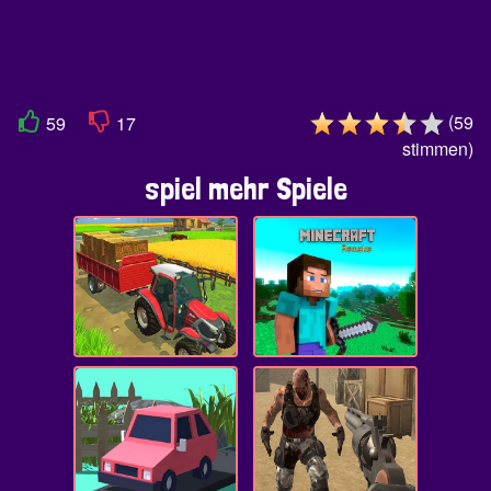
(
59
59
17
stimmen
)
spiel mehr Spiele