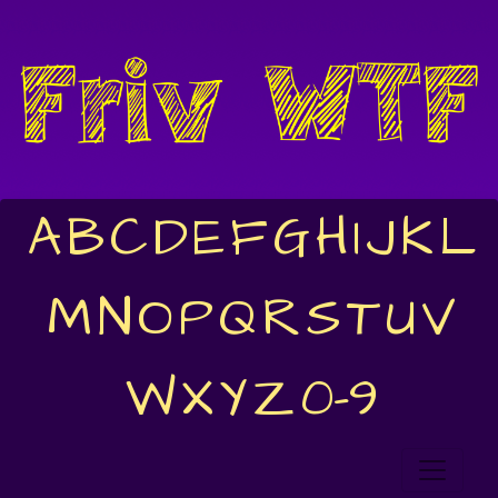
A
B
C
D
E
F
G
H
I
J
K
L
M
N
O
P
Q
R
S
T
U
V
W
X
Y
Z
0-9