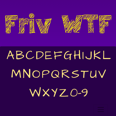
A
B
C
D
E
F
G
H
I
J
K
L
M
N
O
P
Q
R
S
T
U
V
W
X
Y
Z
0-9