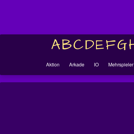
A
B
C
D
E
F
G
Aktion
Arkade
IO
Mehrspieler