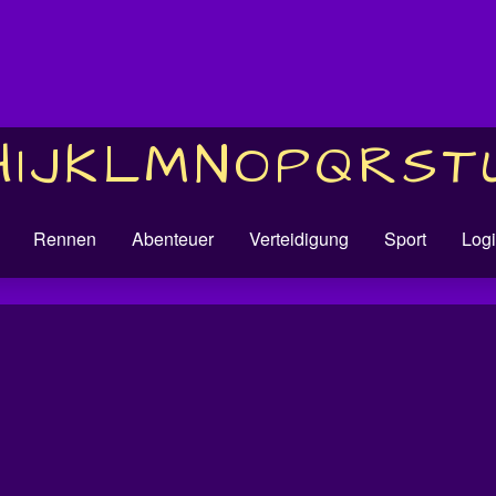
H
I
J
K
L
M
N
O
P
Q
R
S
T
Rennen
Abenteuer
Verteidigung
Sport
Logi