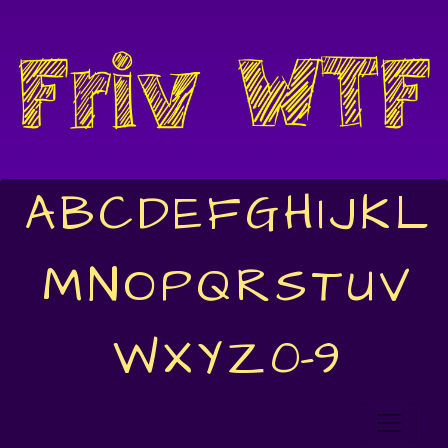
A
B
C
D
E
F
G
H
I
J
K
L
M
N
O
P
Q
R
S
T
U
V
W
X
Y
Z
0-9