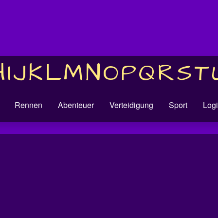
H
I
J
K
L
M
N
O
P
Q
R
S
T
Rennen
Abenteuer
Verteidigung
Sport
Logi