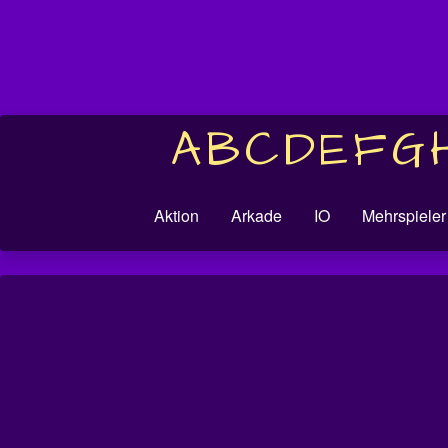
A
B
C
D
E
F
G
Aktion
Arkade
IO
Mehrspieler