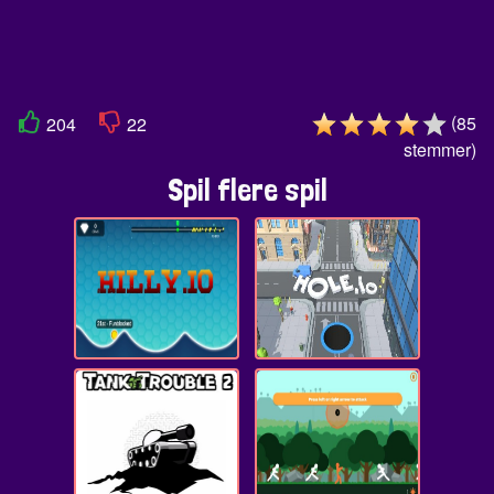
(
85
204
22
stemmer
)
Spil flere spil