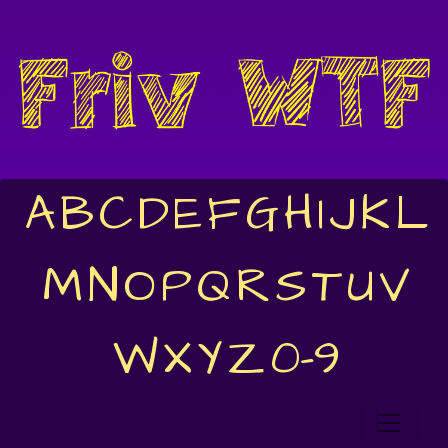
A
B
C
D
E
F
G
H
I
J
K
L
M
N
O
P
Q
R
S
T
U
V
W
X
Y
Z
0-9