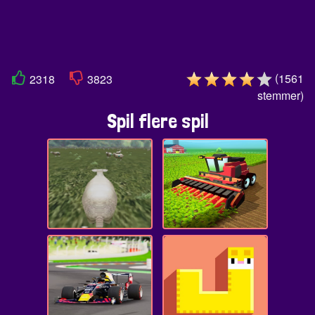
(
1561
2318
3823
stemmer
)
Spil flere spil