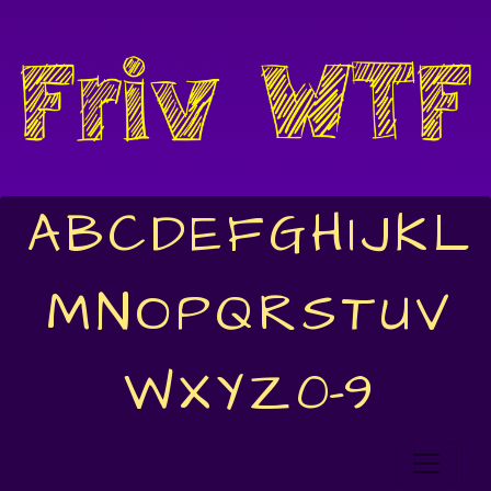
A
B
C
D
E
F
G
H
I
J
K
L
M
N
O
P
Q
R
S
T
U
V
W
X
Y
Z
0-9