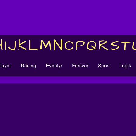
H
I
J
K
L
M
N
O
P
Q
R
S
T
player
Racing
Eventyr
Forsvar
Sport
Logik