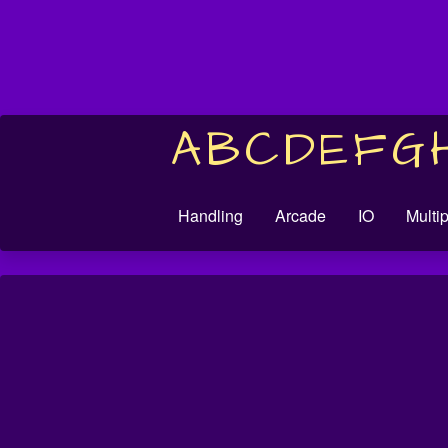
A
B
C
D
E
F
G
Handling
Arcade
IO
Multi