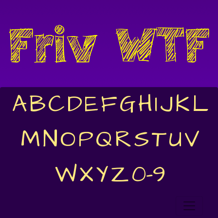
A
B
C
D
E
F
G
H
I
J
K
L
M
N
O
P
Q
R
S
T
U
V
W
X
Y
Z
0-9