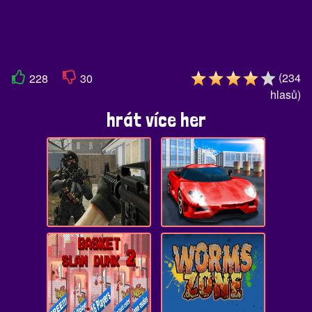
(
234
228
30
hlasů
)
hrát více her