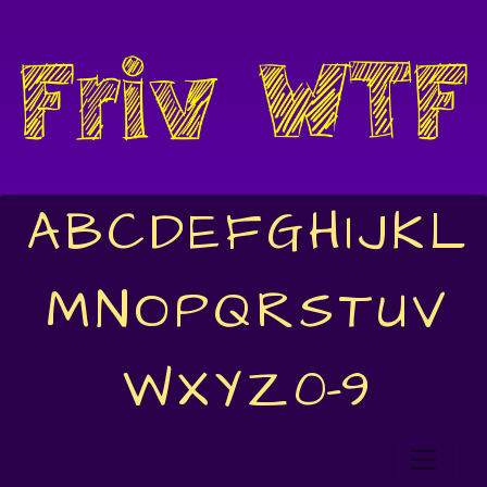
A
B
C
D
E
F
G
H
I
J
K
L
M
N
O
P
Q
R
S
T
U
V
W
X
Y
Z
0-9