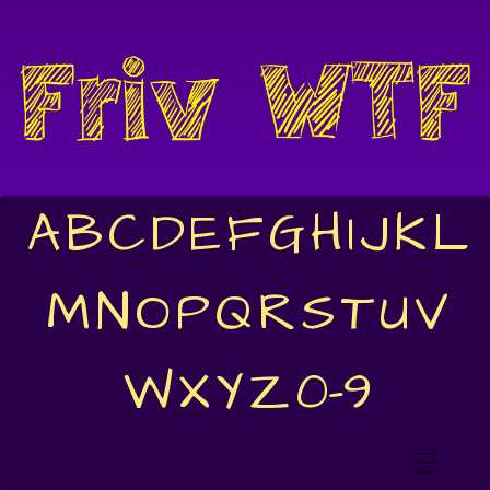
A
B
C
D
E
F
G
H
I
J
K
L
M
N
O
P
Q
R
S
T
U
V
W
X
Y
Z
0-9