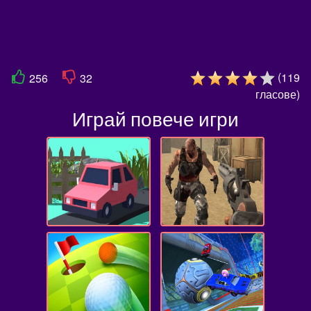
(
119
256
32
гласове
)
Играй повече игри