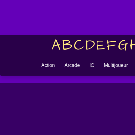
A
B
C
D
E
F
G
Action
Arcade
IO
Multijoueur