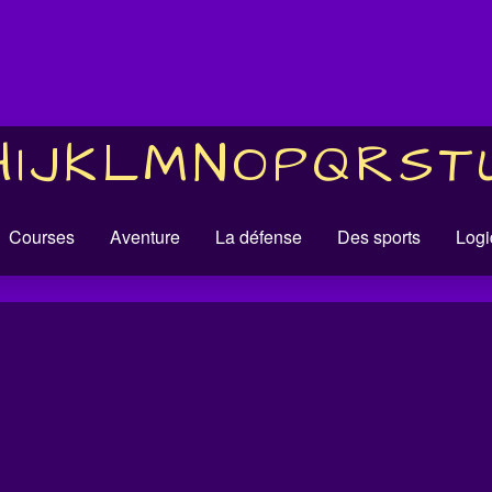
H
I
J
K
L
M
N
O
P
Q
R
S
T
Courses
Aventure
La défense
Des sports
Logi