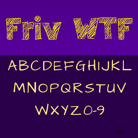
A
B
C
D
E
F
G
H
I
J
K
L
M
N
O
P
Q
R
S
T
U
V
W
X
Y
Z
0-9