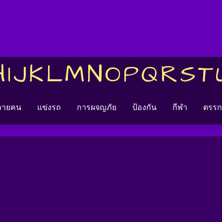
H
I
J
K
L
M
N
O
P
Q
R
S
T
หลายคน
แข่งรถ
การผจญภัย
ป้องกัน
กีฬา
ตรรก