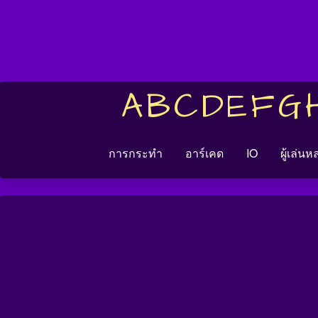
A
B
C
D
E
F
G
การกระทำ
อาร์เคด
IO
ผู้เล่น