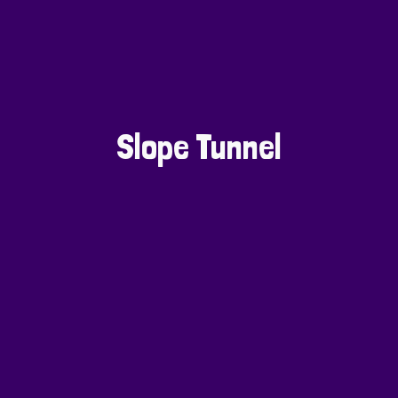
Slope Tunnel