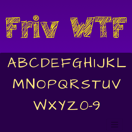
A
B
C
D
E
F
G
H
I
J
K
L
M
N
O
P
Q
R
S
T
U
V
W
X
Y
Z
0-9