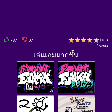
(
138
787
67
โหวต
)
เล่นเกมมากขึ้น