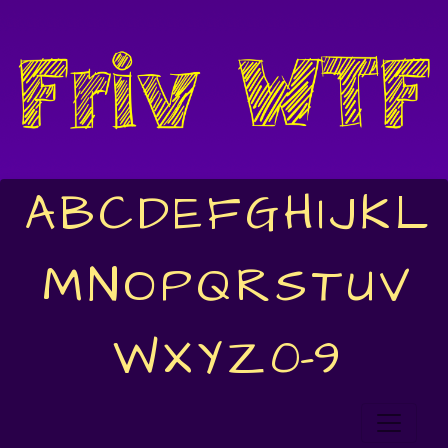
A
B
C
D
E
F
G
H
I
J
K
L
M
N
O
P
Q
R
S
T
U
V
W
X
Y
Z
0-9