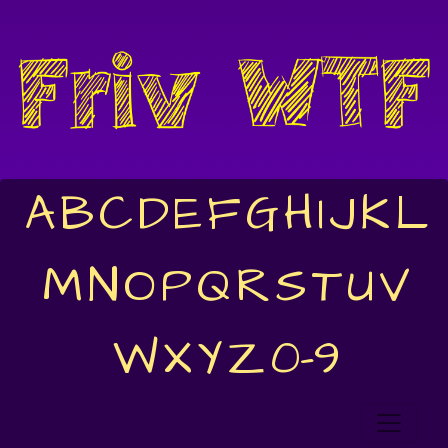
A
B
C
D
E
F
G
H
I
J
K
L
M
N
O
P
Q
R
S
T
U
V
W
X
Y
Z
0-9