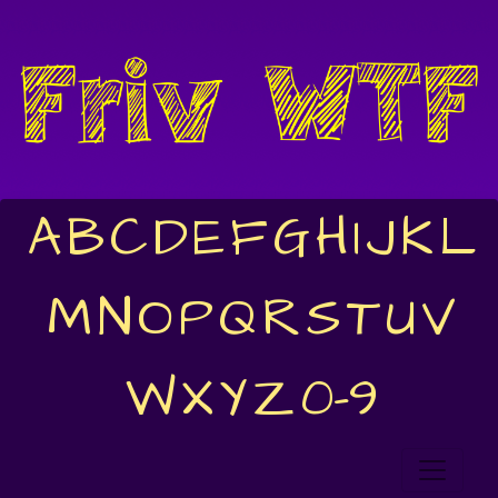
A
B
C
D
E
F
G
H
I
J
K
L
M
N
O
P
Q
R
S
T
U
V
W
X
Y
Z
0-9