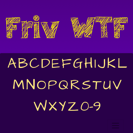
A
B
C
D
E
F
G
H
I
J
K
L
M
N
O
P
Q
R
S
T
U
V
W
X
Y
Z
0-9