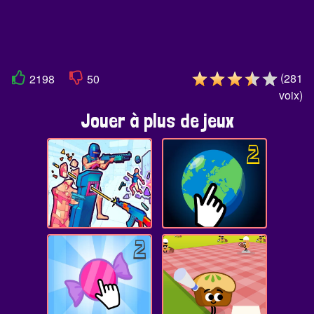
(
281
2198
50
voix
)
Jouer à plus de jeux