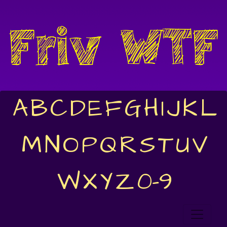
A
B
C
D
E
F
G
H
I
J
K
L
M
N
O
P
Q
R
S
T
U
V
W
X
Y
Z
0-9