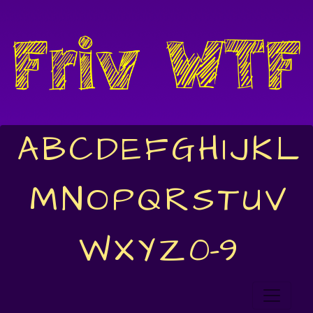
A
B
C
D
E
F
G
H
I
J
K
L
M
N
O
P
Q
R
S
T
U
V
W
X
Y
Z
0-9