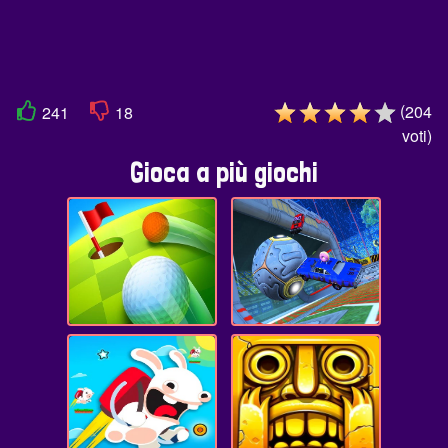
(
204
241
18
voti
)
Gioca a più giochi