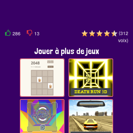
(
312
286
13
voix
)
Jouer à plus de jeux