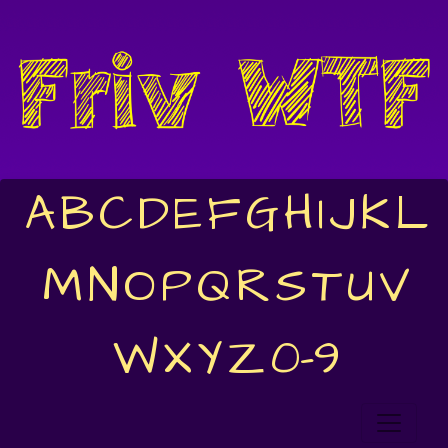
A
B
C
D
E
F
G
H
I
J
K
L
M
N
O
P
Q
R
S
T
U
V
W
X
Y
Z
0-9