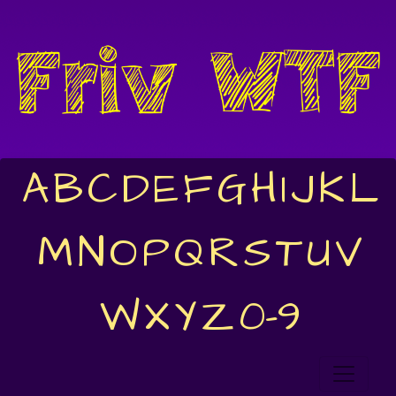
A
B
C
D
E
F
G
H
I
J
K
L
M
N
O
P
Q
R
S
T
U
V
W
X
Y
Z
0-9