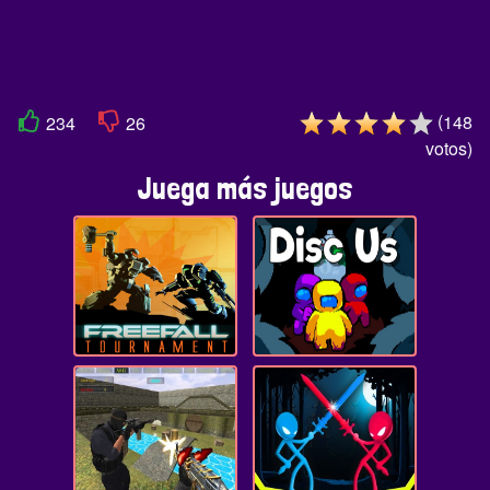
(
148
234
26
votos
)
Juega más juegos