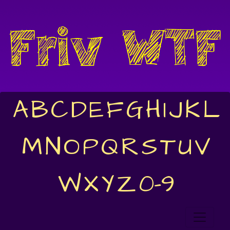
A
B
C
D
E
F
G
H
I
J
K
L
M
N
O
P
Q
R
S
T
U
V
W
X
Y
Z
0-9