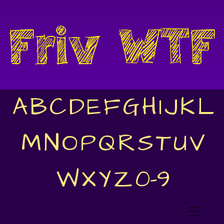
A
B
C
D
E
F
G
H
I
J
K
L
M
N
O
P
Q
R
S
T
U
V
W
X
Y
Z
0-9