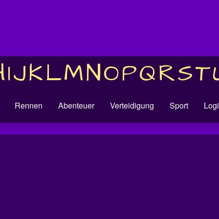
H
I
J
K
L
M
N
O
P
Q
R
S
T
Rennen
Abenteuer
Verteidigung
Sport
Logi