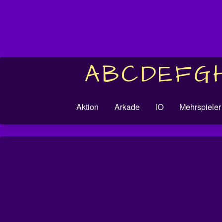
A
B
C
D
E
F
G
Aktion
Arkade
IO
Mehrspieler