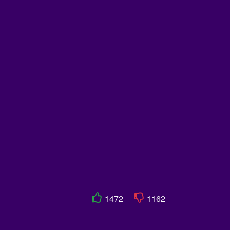
1472
1162